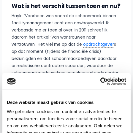
Wat is het verschil tussen toen en nu?
Hayk: “Voorheen was vooral de schoonmaak binnen
facilitymanagement echt een cowboywereld. Ik
verbaasde me er toen al over. In 2011 schreef ik
daarom het artikel ‘Van wantrouwen naar
vertrouwen’. Het viel me op dat de
opdrachtgever
s
op dat moment (tijdens de financiële crisis)
bezuinigden en dat schoonmaakbedrijven daardoor
onrealistische contracten scoorden, waardoor de
schoonmaakmedewerkers vervolgens steeds verder
onder druk kwamen te staan. Zij moesten die
onrealistische contracten immers tot uitvoering
brengen. Het was een regelrechte
prijzenoorlog.”
Deze website maakt gebruik van cookies
We gebruiken cookies om content en advertenties te
Hayk merkte een negatieve spiraal op, waarbij de
personaliseren, om functies voor social media te bieden
focus zeker niet lag op verbetering van
en om ons websiteverkeer te analyseren. Ook delen we
dienstverlening en innovatie. Ook Stephan ziet dat de
informatie over uw gebruik van onze site met onze