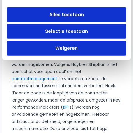
er nog veel onvrede en negativiteit heersen onder
leveranciers,
opdrachtgever
s en onafhankelijk
Alles toestaan
intermediairs. Vaak zijn de medewerkers hiervan de
dupe.”
Selectie toestaan
Afspraken nog steeds niet
nagekomen
Weigeren
In de praktijk blijkt dat afspraken vaak nog steeds niet
worden nagekomen. Volgens Hayk en Stephan is het
een ‘schot voor open doel’ om het
contractmanagement
te verbeteren zodat de
samenwerking tussen stakeholders verbetert. Hayk:
“Door de code is de looptijd van de contracten
langer geworden, maar de afspraken, omgezet in Key
Performance Indicators (
KPI
’s), worden nog
onvoldoende gemeten en nagekomen. Hierdoor
ontstaat onduidelijkheid, ongenoegen en
miscommunicatie. Deze onvrede leidt tot hoge