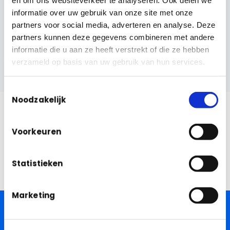
informatie over uw gebruik van onze site met onze
Staat uw
Staat uw
systeem er niet
systeem er niet
partners voor social media, adverteren en analyse. Deze
bij? Neem
bij? Neem
partners kunnen deze gegevens combineren met andere
contact op
contact op
informatie die u aan ze heeft verstrekt of die ze hebben
verzameld op basis van uw gebruik van hun services.
Toestemmingsselectie
Noodzakelijk
Open API Platform
Voorkeuren
Elk systeem met een API kunnen we koppelen. Onze REST API en
webhook ondersteuning maken elke integratie mogelijk.
Statistieken
Marketing
Gebruikt u een ander systeem?