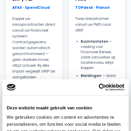
AFAS · SpendCloud
TOPdesk · Planon
Koppel uw
Twee datastromen
inkoopcontracten direct
vanuit uw FMIS naar
vanuit uw financieel
GRIP:
systeem.
Ruimtestaten
—
Contractgegevens
voeding voor
worden automatisch
Financieel Beheer,
gesynchroniseerd —
zodat calculaties op
geen dubbele invoer,
locatieniveau altijd
altijd actueel. Bij elke
kloppen
import vergelijkt GRIP de
Meldingen
— direct
aangeboden
gekoppeld aan uw
contracten met wat er
contractdashboard
al in uw omgeving
voor analyse van
staat: contracten die er
contractprestaties per
al zijn worden van de
leverancier
import uitgesloten,
Deze website maakt gebruik van cookies
zodat hetzelfde
We gebruiken cookies om content en advertenties te
contract er niet twee
keer in komt.
personaliseren, om functies voor social media te bieden
en om ons websiteverkeer te analyseren. Ook delen we