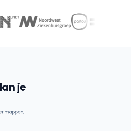
an je
ver mappen,