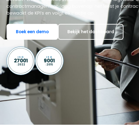
contractmanagement-laag bovenop: het leest je contracte
bewaakt de KPI’s en volgt elke actie op.
Boek een demo
Bekijk het dashboard
ISO
ISO
27001
9001
:2022
:2015