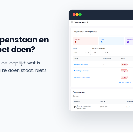
openstaan en
oet doen?
e looptijd: wat is
 te doen staat. Niets