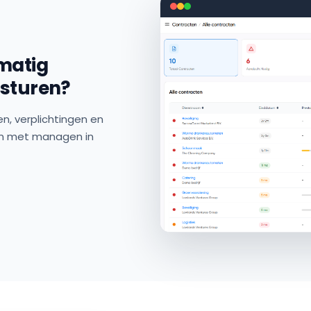
dmatig
 sturen?
en, verplichtingen en
een met managen in