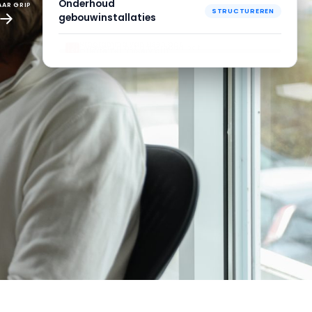
NAAR GRIP
PVE, overeenkomst en offerte
BRONNEN
gecombineerd
Hogeschool Rijnstad ×
PARTIJEN
TechniServ B.V.
EN NU BEGINT HET MANAGEN