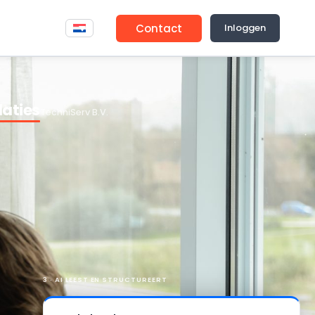
Contact
Inloggen
aties
TechniServ B.V.
3 · AI LEEST EN STRUCTUREERT
Onderhoud
STRUCTUREREN
gebouwinstallaties