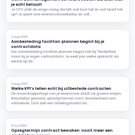
je echt betaalt
Je CFO stelt de enige vraag die telt: wat kost het en wat levert het
op? Je opent drie leverancierswebsites en ziet…
4 aug 2026
Aanbesteding facilitair plannen begint bij je
contractdata
Een aanbesteding facilitair plannen begint niet bij TenderNed,
maar bij je eigen contractdata. Je weet pas welke opdracht als
eerste op de…
3 aug 2026
Welke KPI’s tellen echt bij uitbestede contracten
De maandrapportage van je leverancier staat vol groene vinkjes.
Reactietijd gehaald, oplostijd binnen norm, tevredenheid ruim
voldoende. Toch belt een afdelingshoofd om…
31 jul 2026
Opzegtermijn contract bewaken: nooit meer een