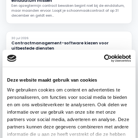
einddatum missen
Een opzegtermijn contract bewaken begint niet bij de einddatum,
maar maanden ervoor. Loopt je schoonmaakcontract af op 31
december en geldt een…
30 jul 2026
Contractmanagement-software kiezen voor
uitbestede diensten
Je hebt net weer een verlenging gemist. De
schoonmaakleverancier verhoogde de tarieven met een indexatie
die je niet kon narekenen, want de…
Deze website maakt gebruik van cookies
29 jul 2026
We gebruiken cookies om content en advertenties te
Contractmanagement facilitair professionaliseren
in vier stappen
personaliseren, om functies voor social media te bieden
Je weet dat het beter moet. De schoonmaak, catering, beveiliging
en om ons websiteverkeer te analyseren. Ook delen we
en het onderhoud zijn uitbesteed, verspreid over tientallen
contracten. Die staan in…
informatie over uw gebruik van onze site met onze
partners voor social media, adverteren en analyse. Deze
partners kunnen deze gegevens combineren met andere
informatie die u aan ze heeft verstrekt of die ze hebben
28 jul 2026