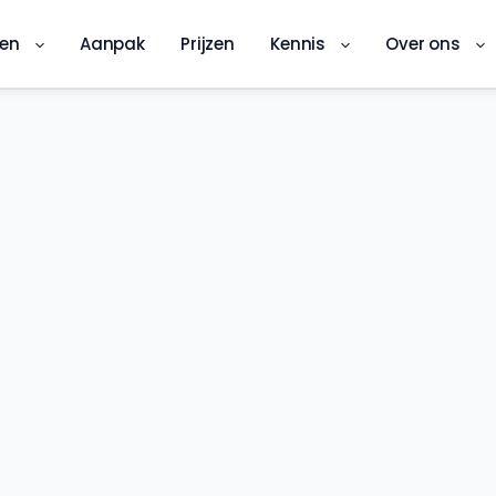
ren
Aanpak
Prijzen
Kennis
Over ons
DKS-app
Digitale kwaliteitsinspectie ter plekke