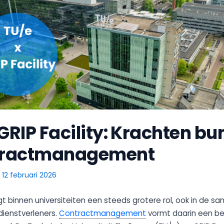
 GRIP Facility: Krachten b
ntractmanagement
/
12 februari 2026
rijgt binnen universiteiten een steeds grotere rol, ook in de
dienstverleners.
Contractmanagement
vormt daarin een bel