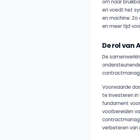
om naar bruikb
en voedt het sy
en machine. Zo 
en meer tijd vo
De rol van A
De samenwerking
ondersteunende 
contractmanager
Voorwaarde daar
te investeren in
fundament voor 
voorbereiden va
contractmanager
verbeteren van r