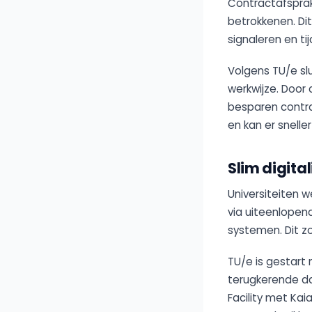
Contractafspra
betrokkenen. Di
signaleren en ti
Volgens TU/e sl
werkwijze. Door
besparen contr
en kan er snelle
Slim digita
Universiteiten 
via uiteenlopen
systemen. Dit z
TU/e is gestart 
terugkerende da
Facility met Ka