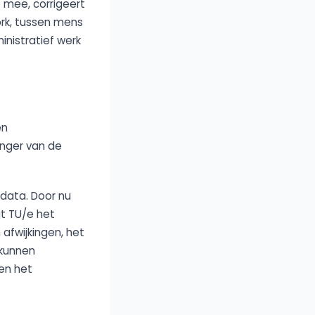
t mee, corrigeert
rk, tussen mens
nistratief werk
en
vanger van de
data. Door nu
gt TU/e het
afwijkingen, het
 kunnen
en het