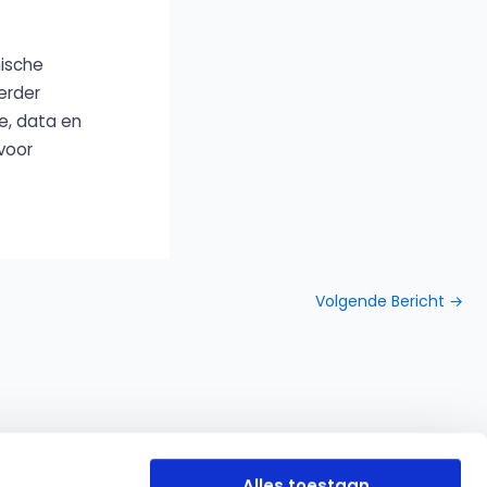
nische
erder
ie, data en
voor
Volgende Bericht
→
Alles toestaan