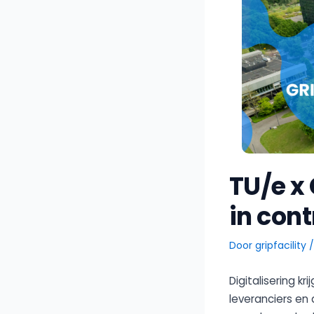
TU/e x
in co
Door
gripfacility
Digitalisering k
leveranciers en 