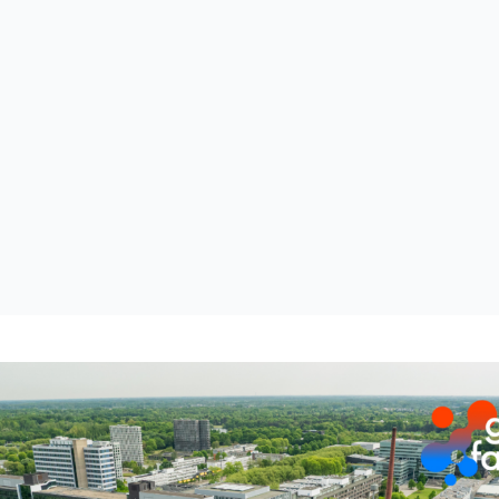
VSR-KMS
Ruimtestaten en NEN 2075 inspecties
Prestatiemetingen
Vragenlijsten en audits voor elke
situatie