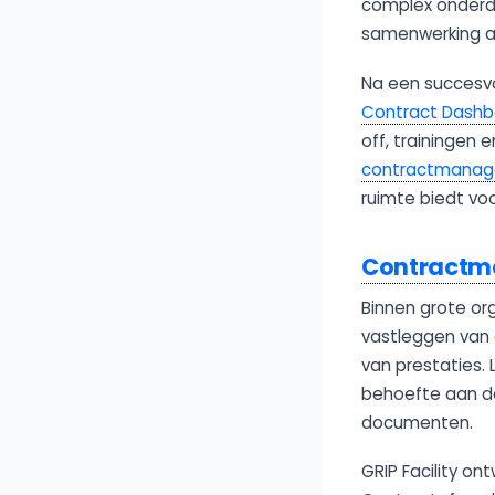
complex onderdee
samenwerking a
Na een succesvol
Contract Dashb
off, trainingen 
contractmana
ruimte biedt vo
Contract
Binnen grote org
vastleggen van 
van prestaties.
behoefte aan de
documenten.
GRIP Facility o