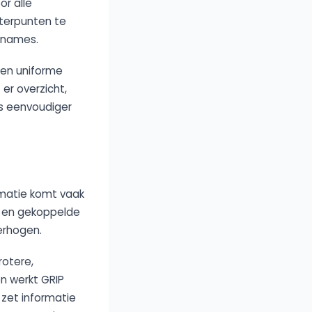
or alle
eterpunten te
annames.
 en uniforme
er overzicht,
s eenvoudiger
rmatie komt vaak
s en gekoppelde
erhogen.
rotere,
n werkt GRIP
 zet informatie