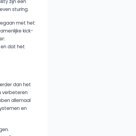
ity zijn een
ven sturing.
gegaan met het
amenlijke kick-
er:
k en dat het
erder dan het
u verbeteren
bben allemaal
 systemen en
gen.