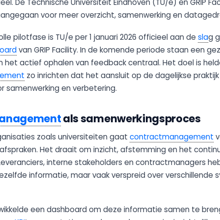
l. De Technische Universiteit Eindhoven (TU/e) en GRIP Facil
angegaan voor meer overzicht, samenwerking en datagedre
le pilotfase is TU/e per 1 januari 2026 officieel aan de
sla
g 
oard
van GRIP Facility. In de komende periode staan een gez
en het actief ophalen van feedback centraal. Het doel is held
gement
zo inrichten dat het aansluit op de dagelijkse praktij
or samenwerking en verbetering.
management
als samenwerkingsproces
anisaties zoals universiteiten gaat
contractmanagement
v
afspraken. Het draait om inzicht, afstemming en het contin
 Leveranciers, interne stakeholders en contractmanagers he
zelfde informatie, maar vaak verspreid over verschillende
ntwikkelde een dashboard om deze informatie samen te bren