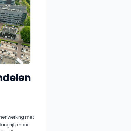
undelen
 samenwerking met
angrijk, maar