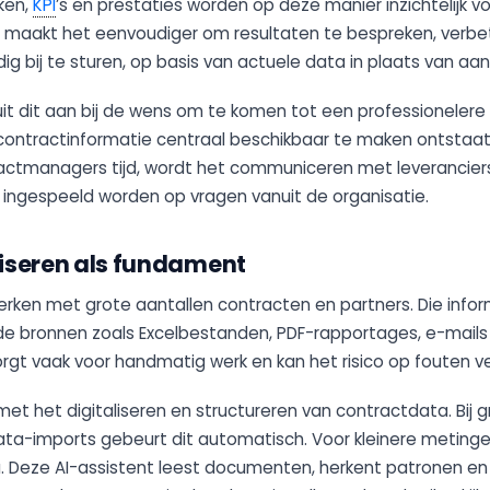
ken,
KPI
’s en prestaties worden op deze manier inzichtelijk vo
t maakt het eenvoudiger om resultaten te bespreken, verb
jdig bij te sturen, op basis van actuele data in plaats van a
uit dit aan bij de wens om te komen tot een professionelere
 contractinformatie centraal beschikbaar te maken ontstaat 
actmanagers tijd, wordt het communiceren met leverancier
r ingespeeld worden op vragen vanuit de organisatie.
liseren als fundament
werken met grote aantallen contracten en partners. Die info
de bronnen zoals Excelbestanden, PDF-rapportages, e-mail
orgt vaak voor handmatig werk en kan het risico op fouten v
met het digitaliseren en structureren van contractdata. Bij g
ta-imports gebeurt dit automatisch. Voor kleinere metinge
ia. Deze AI-assistent leest documenten, herkent patronen en