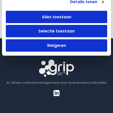
#Whitepaper
#Efficiëntie
#Digitaliseren
Details tonen
Downloaden
sla
Gespreksver
g
Alles toestaan
←
Vorige Bericht
Volgende Bericht
→
Selectie toestaan
Weigeren
AI-driven contractmanagement voor leverancierscontracten