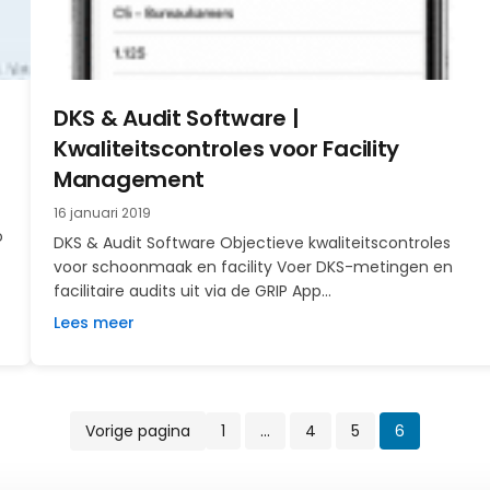
VSR-KMS
Ruimtestaten en NEN 2075 inspecties
Prestatiemetingen
Vragenlijsten en audits voor elke
situatie
DKS & Audit Software |
Kwaliteitscontroles voor Facility
Management
16 januari 2019
o
DKS & Audit Software Objectieve kwaliteitscontroles
voor schoonmaak en facility Voer DKS-metingen en
facilitaire audits uit via de GRIP App…
Lees meer
Vorige pagina
1
…
4
5
6