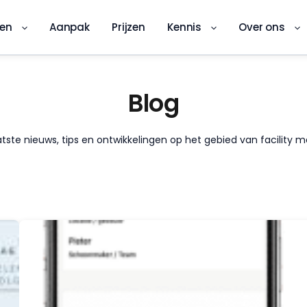
ren
Aanpak
Prijzen
Kennis
Over ons
Blog
aatste nieuws, tips en ontwikkelingen op het gebied van facil
DKS-app
Digitale kwaliteitsinspectie ter plekke