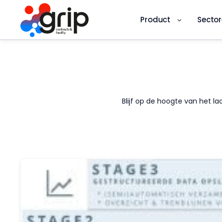
Product
Secto
Ga
naar
de
inhoud
Blijf op de hoogte van het l