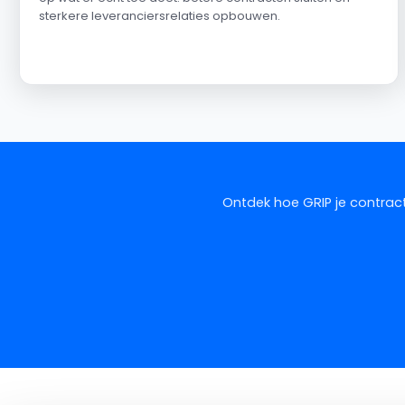
sterkere leveranciersrelaties opbouwen.
Ontdek hoe GRIP je contract