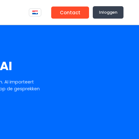
Contact
Inloggen
AI
. AI importeert
n op de gesprekken