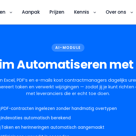
ren
Aanpak
Prijzen
Kennis
Over ons
AI-MODULE
lim Automatiseren met 
n Excel, PDF’s en e-mails kost contractmanagers dagelijks uren
reert taken en verwerkt wijzigingen — zodat jij je kunt richte
met leveranciers die er echt toe doen.
PDF-contracten ingelezen zonder handmatig overtypen
Indexaties automatisch berekend
DKS-app
Taken en herinneringen automatisch aangemaakt
Digitale kwaliteitsinspectie ter plekke