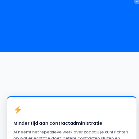
Minder tijd aan contractadministratie
AI neemt het repetitieve werk over zodat jij je kunt richten
op wat er echt toe doet: betere contracten sluiten en