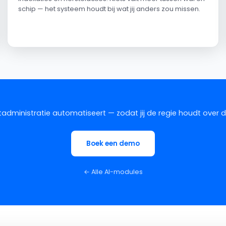
schip — het systeem houdt bij wat jij anders zou missen.
administratie automatiseert — zodat jij de regie houdt over de 
Boek een demo
← Alle AI-modules