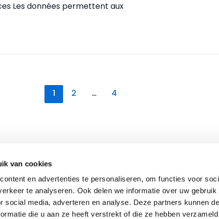
ources Les données permettent aux
1
2
…
4
ik van cookies
ontent en advertenties te personaliseren, om functies voor soci
erkeer te analyseren. Ook delen we informatie over uw gebruik
Co
or social media, adverteren en analyse. Deze partners kunnen 
ormatie die u aan ze heeft verstrekt of die ze hebben verzameld
Nieuwe Hemweg 48, Ams