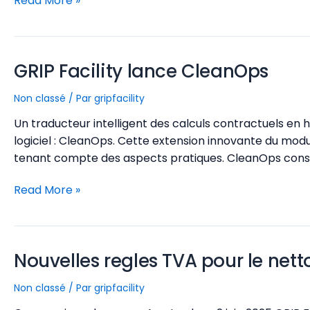
et
Read More »
Avantages
pourquoi
du
est-
logiciel
ce
GRIP Facility lance CleanOps
DKS
important ?
Non classé
/ Par
gripfacility
Un traducteur intelligent des calculs contractuels en 
logiciel : CleanOps. Cette extension innovante du modu
tenant compte des aspects pratiques. CleanOps constit
GRIP
Read More »
Facility
lance
CleanOps
Nouvelles regles TVA pour le net
Non classé
/ Par
gripfacility