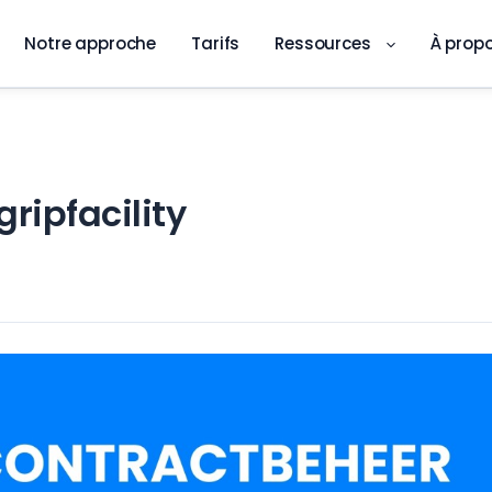
Notre approche
Tarifs
Ressources
À prop
ripfacility
Application DKS
Inspection qualité numérique sur site