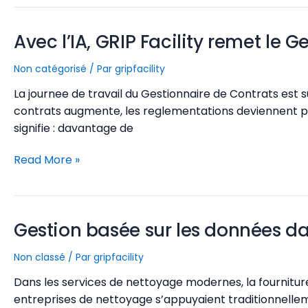
soins
et
GRIP
Avec l’IA, GRIP Facility remet le
Facility
renouvellent
Non catégorisé
/ Par
gripfacility
leur
partenariat
La journee de travail du Gestionnaire de Contrats est s
:
contrats augmente, les reglementations deviennent plu
ensemble
signifie : davantage de
vers
Avec
la
Read More »
l’IA,
gestion
GRIP
numerique
Facility
des
Gestion basée sur les données d
remet
contrats
le
de
Non classé
/ Par
gripfacility
Gestionnaire
nettoyage
de
en
Dans les services de nettoyage modernes, la fourniture
Contrats
Belgique
entreprises de nettoyage s’appuyaient traditionnellem