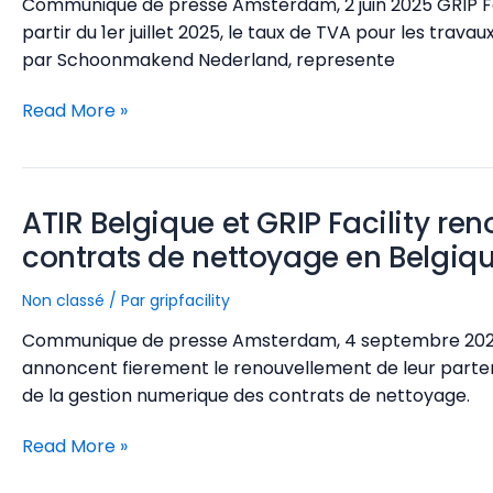
Communique de presse Amsterdam, 2 juin 2025 GRIP Fa
partir du 1er juillet 2025, le taux de TVA pour les tr
par Schoonmakend Nederland, represente
Nouvelles
Read More »
regles
TVA
pour
ATIR Belgique et GRIP Facility re
le
nettoyage
contrats de nettoyage en Belgiq
des
espaces
Non classé
/ Par
gripfacility
de
Communique de presse Amsterdam, 4 septembre 2025 Le
vie
annoncent fierement le renouvellement de leur partena
dans
de la gestion numerique des contrats de nettoyage.
le
secteur
ATIR
Read More »
des
Belgique