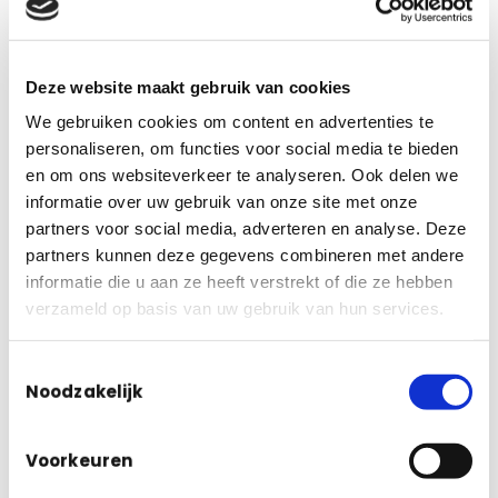
zelfs zonder exacte trefwoorden.
Risk scoring en analytics
Automatische risicobeoordelingen van contracten met
Deze website maakt gebruik van cookies
dashboards die inzicht geven in je volledige
We gebruiken cookies om content en advertenties te
contractportfolio.
personaliseren, om functies voor social media te bieden
en om ons websiteverkeer te analyseren. Ook delen we
De selectie van
AI contract management
informatie over uw gebruik van onze site met onze
software
: essentiële overwegingen
partners voor social media, adverteren en analyse. Deze
Het kiezen van de juiste software vereist een
partners kunnen deze gegevens combineren met andere
zorgvuldige afweging van diverse factoren. Hier zijn de
informatie die u aan ze heeft verstrekt of die ze hebben
belangrijkste criteria om in overweging te nemen:
verzameld op basis van uw gebruik van hun services.
1. Definieer je specifieke behoeften en use cases
Toestemmingsselectie
Analyseer eerst waar je organisatie de grootste
Noodzakelijk
uitdagingen ervaart. Gaat het om het bijhouden van
vernieuwingen, het versnellen van goedkeuringen of het
Voorkeuren
reduceren van compliance-risico’s? Verschillende
platforms hebben verschillende sterke punten.