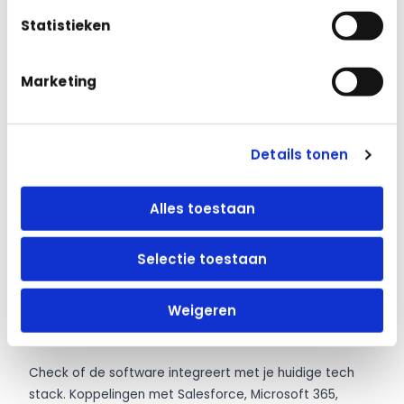
Statistieken
2. Evalueer de AI-capabilities
Niet alle “AI-software” gebruikt daadwerkelijk
Marketing
geavanceerde kunstmatige intelligentie. Vraag naar
specifieke functionaliteiten zoals NLP, machine learning
en predictive analytics. Test deze functies tijdens een
Details tonen
demo of trial.
3. Gebruiksvriendelijkheid en adoptie
Alles toestaan
De beste software is waardeloos als je team het niet
gebruikt. Kies voor intuïtieve interfaces en platforms die
Selectie toestaan
minimale training vereisen. Vraag naar onboarding-
ondersteuning en training materialen.
Weigeren
4. Integratie met bestaande systemen
Check of de software integreert met je huidige tech
stack. Koppelingen met Salesforce, Microsoft 365,