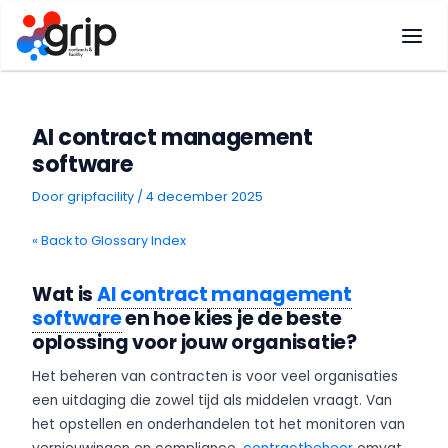
Ga
naar
de
inhoud
AI contract management
software
Door
gripfacility
/
4 december 2025
« Back to Glossary Index
Wat is
AI contract management
software
en hoe kies je de beste
oplossing voor jouw organisatie?
Het beheren van contracten is voor veel organisaties
een uitdaging die zowel tijd als middelen vraagt. Van
het opstellen en onderhandelen tot het monitoren van